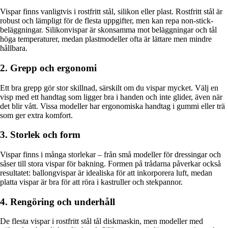
Vispar finns vanligtvis i rostfritt stål, silikon eller plast. Rostfritt stål är
robust och lämpligt för de flesta uppgifter, men kan repa non-stick-
beläggningar. Silikonvispar är skonsamma mot beläggningar och tål
höga temperaturer, medan plastmodeller ofta är lättare men mindre
hållbara.
2. Grepp och ergonomi
Ett bra grepp gör stor skillnad, särskilt om du vispar mycket. Välj en
visp med ett handtag som ligger bra i handen och inte glider, även när
det blir vått. Vissa modeller har ergonomiska handtag i gummi eller trä
som ger extra komfort.
3. Storlek och form
Vispar finns i många storlekar – från små modeller för dressingar och
såser till stora vispar för bakning. Formen på trådarna påverkar också
resultatet: ballongvispar är idealiska för att inkorporera luft, medan
platta vispar är bra för att röra i kastruller och stekpannor.
4. Rengöring och underhåll
De flesta vispar i rostfritt stål tål diskmaskin, men modeller med