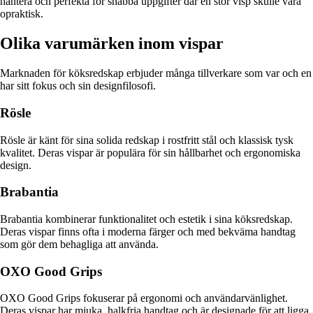
hantera och perfekta för snabba uppgifter där en stor visp skulle vara
opraktisk.
Olika varumärken inom vispar
Marknaden för köksredskap erbjuder många tillverkare som var och en
har sitt fokus och sin designfilosofi.
Rösle
Rösle är känt för sina solida redskap i rostfritt stål och klassisk tysk
kvalitet. Deras vispar är populära för sin hållbarhet och ergonomiska
design.
Brabantia
Brabantia kombinerar funktionalitet och estetik i sina köksredskap.
Deras vispar finns ofta i moderna färger och med bekväma handtag
som gör dem behagliga att använda.
OXO Good Grips
OXO Good Grips fokuserar på ergonomi och användarvänlighet.
Deras vispar har mjuka, halkfria handtag och är designade för att ligga