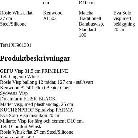
cm
Ø10 cm.
Rösle Whisk flat
Kenwood
Matcha
Eva Solo
27 cm
AT502
Traditionell
visp med
Steel/Silicone
Bambusvisp,
beläggning
Standard
20 cm
100
Tefal XJ901301
Produktbeskrivningar
GEFU Visp 31,5 cm PRIMELINE
Tefal Ingenio Whisk
Rösle Visp ballong 12 trådar, l 27 cm - stål/svart
Kenwood AT501 Flexi Beater Chef
Sydvesta Visp
Dreamfarm FLISK BLACK
Matfer visp, med plasthandtag, 25 cm
KÜCHENPROF Spiralvisp PARMA
Eva Solo Visp m/silikon 20 cm
Millarco Visp för färg och cement Ø10 cm.
Tefal Comfort Whisk
Rösle Whisk flat 27 cm Steel/Silicone
Kenwood AT502