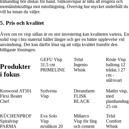
trähandtag bör diskas för hand. Silikonvispar är lätta att rengöra och
motståndskraftiga mot missfärgning. Överväg hur mycket underhåll du
vill ha innan du väljer.
5. Pris och kvalitet
Även om en visp sällan är en stor investering kan kvaliteten variera. En
solid visp i bra material håller längre och ger en bättre upplevelse vid
användning. Det kan därför löna sig att välja kvalitet framför den
billigaste lösningen.
GEFU Visp
Tefal
Rösle Visp
31,5 cm
Ingenio
ballong 12
Produkter
PRIMELINE
Whisk
trådar, l 27
i fokus
cm -
stål/svart
Kenwood AT501
Sydvesta
Dreamfarm
Matfer visp,
Flexi Beater
Visp
FLISK
med
Chef
BLACK
plasthandtag
25 cm
KÜCHENPROF
Eva Solo
Millarco
Tefal
Spiralvisp
Visp
Visp för färg
Comfort
PARMA
m/silikon 20
och cement
Whisk