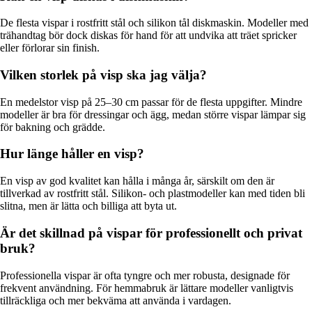
De flesta vispar i rostfritt stål och silikon tål diskmaskin. Modeller med
trähandtag bör dock diskas för hand för att undvika att träet spricker
eller förlorar sin finish.
Vilken storlek på visp ska jag välja?
En medelstor visp på 25–30 cm passar för de flesta uppgifter. Mindre
modeller är bra för dressingar och ägg, medan större vispar lämpar sig
för bakning och grädde.
Hur länge håller en visp?
En visp av god kvalitet kan hålla i många år, särskilt om den är
tillverkad av rostfritt stål. Silikon- och plastmodeller kan med tiden bli
slitna, men är lätta och billiga att byta ut.
Är det skillnad på vispar för professionellt och privat
bruk?
Professionella vispar är ofta tyngre och mer robusta, designade för
frekvent användning. För hemmabruk är lättare modeller vanligtvis
tillräckliga och mer bekväma att använda i vardagen.