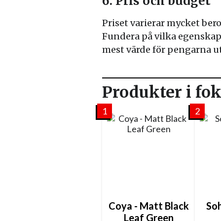
6. Pris och budget
Priset varierar mycket ber
Fundera på vilka egenskaper
mest värde för pengarna u
Produkter i fo
1
2
Coya - Matt Black
Soh
Leaf Green