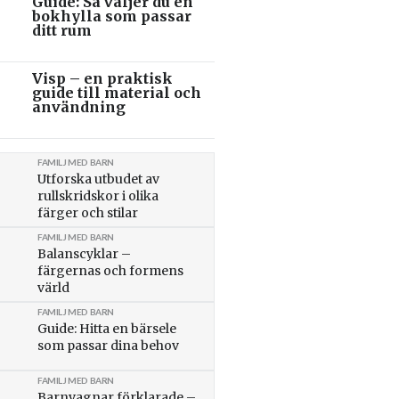
Guide: Så väljer du en
bokhylla som passar
ditt rum
Visp – en praktisk
guide till material och
användning
FAMILJ MED BARN
Utforska utbudet av
rullskridskor i olika
färger och stilar
FAMILJ MED BARN
Balanscyklar –
färgernas och formens
värld
FAMILJ MED BARN
Guide: Hitta en bärsele
som passar dina behov
FAMILJ MED BARN
Barnvagnar förklarade –