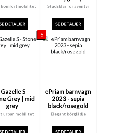
 komfortmobilitet
Stadsklar för äventyr
SE DETALJER
SE DETALJER
6
-Gazelle S -
ePriam barnvagn
ne Grey | mid
2023 - sepia
grey
black/rosegold
t urban mobilitet
Elegant körglädje
SE DETALJER
SE DETALJER