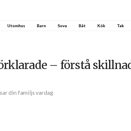
Utomhus
Barn
Sova
Båt
Kök
Tak
rklarade – förstå skilln
ar din familjs vardag