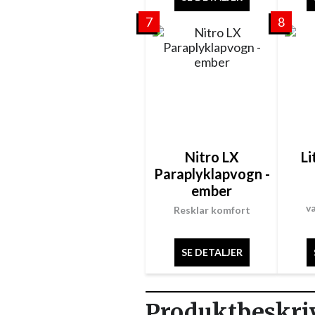
7
8
Nitro LX
Li
Paraplyklapvogn -
ember
v
Resklar komfort
SE DETALJER
Produktbeskri