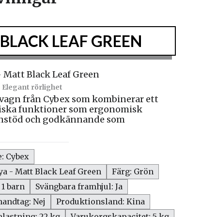
 BLACK LEAF GREEN
Elegant rörlighet
rnvagn från Cybex som kombinerar ett
tiska funktioner som ergonomisk
benstöd och godkännande som
e: Cybex
ya - Matt Black Leaf Green
Färg: Grön
 1 barn
Svängbara framhjul: Ja
handtag: Nej
Produktionsland: Kina
lastning: 22 kg
Varukorgskapacitet: 5 kg