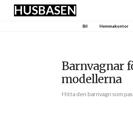
HUS
BASEN
Bil
Hemmakontor
Barnvagnar fö
modellerna
Hitta den barnvagn som pass