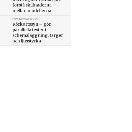
förstå skillnaderna
mellan modellerna
FAMILJ MED BARN
Körkortssyn – gör
parallella tester i
schemaläggning, färger
och ljusstyrka