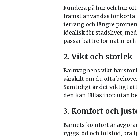
Fundera på hur och hur of
främst användas för korta t
terräng och längre promena
idealisk för stadslivet, m
passar bättre för natur och
2. Vikt och storlek
Barnvagnens vikt har stor b
särskilt om du ofta behöver 
Samtidigt är det viktigt at
den kan fällas ihop utan be
3. Komfort och jus
Barnets komfort är avgöran
ryggstöd och fotstöd, bra f