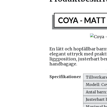
COYA - MATT
En lätt och hopfällbar ba
elegant uttryck med prak
liggposition, justerbart 
handbagage.
Specifikationer
Tillverkar
Modell: Co
Antal barn:
Justerbart 
Maximal be