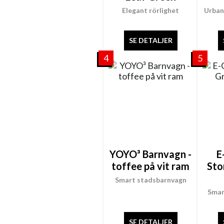
Elegant rörlighet
Urban
SE DETALJER
4
5
YOYO³ Barnvagn -
E
toffee på vit ram
Sto
Smart stadsbarnvagn
Smar
SE DETALJER