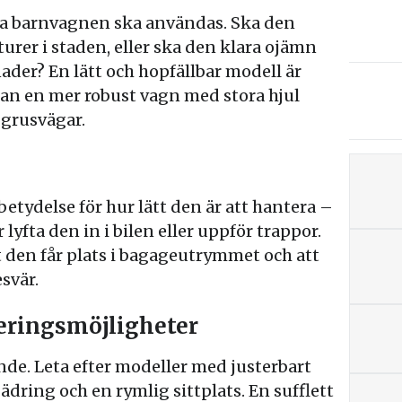
ta barnvagnen ska användas. Ska den
urer i staden, eller ska den klara ojämn
der? En lätt och hopfällbar modell är
edan en mer robust vagn med stora hjul
 grusvägar.
etydelse för hur lätt den är att hantera –
lyfta den in i bilen eller uppför trappor.
t den får plats i bagageutrymmet och att
svär.
teringsmöjligheter
de. Leta efter modeller med justerbart
jädring och en rymlig sittplats. En sufflett