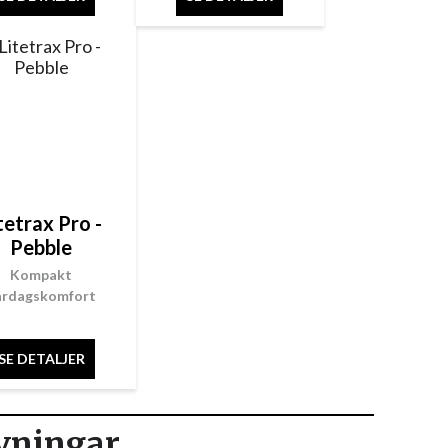
tetrax Pro -
Pebble
Kompakt
ardagskomfort
SE DETALJER
vningar