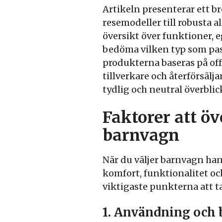
Artikeln presenterar ett b
resemodeller till robusta a
översikt över funktioner, 
bedöma vilken typ som pass
produkterna baseras på off
tillverkare och återförsälj
tydlig och neutral överblic
Faktorer att ö
barnvagn
När du väljer barnvagn han
komfort, funktionalitet och
viktigaste punkterna att 
1. Användning och