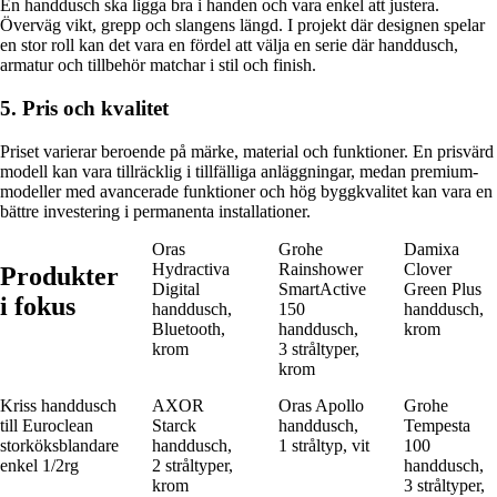
En handdusch ska ligga bra i handen och vara enkel att justera.
Överväg vikt, grepp och slangens längd. I projekt där designen spelar
en stor roll kan det vara en fördel att välja en serie där handdusch,
armatur och tillbehör matchar i stil och finish.
5. Pris och kvalitet
Priset varierar beroende på märke, material och funktioner. En prisvärd
modell kan vara tillräcklig i tillfälliga anläggningar, medan premium-
modeller med avancerade funktioner och hög byggkvalitet kan vara en
bättre investering i permanenta installationer.
Oras
Grohe
Damixa
Hydractiva
Rainshower
Clover
Produkter
Digital
SmartActive
Green Plus
i fokus
handdusch,
150
handdusch,
Bluetooth,
handdusch,
krom
krom
3 stråltyper,
krom
Kriss handdusch
AXOR
Oras Apollo
Grohe
till Euroclean
Starck
handdusch,
Tempesta
storköksblandare
handdusch,
1 stråltyp, vit
100
enkel 1/2rg
2 stråltyper,
handdusch,
krom
3 stråltyper,