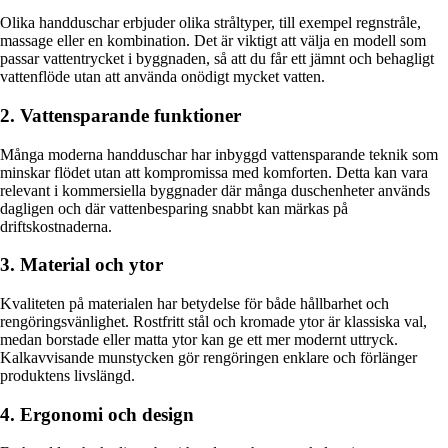
Olika handduschar erbjuder olika stråltyper, till exempel regnstråle,
massage eller en kombination. Det är viktigt att välja en modell som
passar vattentrycket i byggnaden, så att du får ett jämnt och behagligt
vattenflöde utan att använda onödigt mycket vatten.
2. Vattensparande funktioner
Många moderna handduschar har inbyggd vattensparande teknik som
minskar flödet utan att kompromissa med komforten. Detta kan vara
relevant i kommersiella byggnader där många duschenheter används
dagligen och där vattenbesparing snabbt kan märkas på
driftskostnaderna.
3. Material och ytor
Kvaliteten på materialen har betydelse för både hållbarhet och
rengöringsvänlighet. Rostfritt stål och kromade ytor är klassiska val,
medan borstade eller matta ytor kan ge ett mer modernt uttryck.
Kalkavvisande munstycken gör rengöringen enklare och förlänger
produktens livslängd.
4. Ergonomi och design