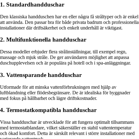
1. Standardhandduschar
Den klassiska handduschen har en eller några få stråltyper och är enkel
att använda. Den passar bra för både privata badrum och professionella
installationer där driftsäkerhet och enkelt underhåll är viktigast.
2. Multifunktionella handduschar
Dessa modeller erbjuder flera strålinställningar, till exempel regn,
massage och mjuk stråle. De ger användaren möjlighet att anpassa
duschupplevelsen och är populära på hotell och i spa-anläggningar.
3. Vattensparande handduschar
Utformade för att minska vattenförbrukningen med hjälp av
luftblandning eller flödesbegränsare. De är idealiska för byggnader
med fokus på hållbarhet och lägre driftskostnader.
4. Termostatkompatibla handduschar
Vissa handduschar är utvecklade för att fungera optimalt tillsammans
med termostatblandare, vilket säkerställer en stabil vattentemperatur
och ökad komfort. Detta är särskilt relevant i större installationer med
varierande vattentryck.