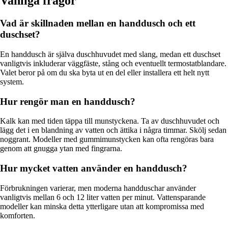
Vanliga frågor
Vad är skillnaden mellan en handdusch och ett
duschset?
En handdusch är själva duschhuvudet med slang, medan ett duschset
vanligtvis inkluderar väggfäste, stång och eventuellt termostatblandare.
Valet beror på om du ska byta ut en del eller installera ett helt nytt
system.
Hur rengör man en handdusch?
Kalk kan med tiden täppa till munstyckena. Ta av duschhuvudet och
lägg det i en blandning av vatten och ättika i några timmar. Skölj sedan
noggrant. Modeller med gummimunstycken kan ofta rengöras bara
genom att gnugga ytan med fingrarna.
Hur mycket vatten använder en handdusch?
Förbrukningen varierar, men moderna handduschar använder
vanligtvis mellan 6 och 12 liter vatten per minut. Vattensparande
modeller kan minska detta ytterligare utan att kompromissa med
komforten.