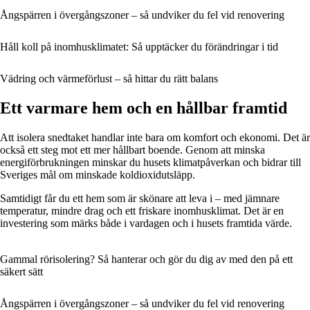
Ångspärren i övergångszoner – så undviker du fel vid renovering
Håll koll på inomhusklimatet: Så upptäcker du förändringar i tid
Vädring och värmeförlust – så hittar du rätt balans
Ett varmare hem och en hållbar framtid
Att isolera snedtaket handlar inte bara om komfort och ekonomi. Det är
också ett steg mot ett mer hållbart boende. Genom att minska
energiförbrukningen minskar du husets klimatpåverkan och bidrar till
Sveriges mål om minskade koldioxidutsläpp.
Samtidigt får du ett hem som är skönare att leva i – med jämnare
temperatur, mindre drag och ett friskare inomhusklimat. Det är en
investering som märks både i vardagen och i husets framtida värde.
Gammal rörisolering? Så hanterar och gör du dig av med den på ett
säkert sätt
Ångspärren i övergångszoner – så undviker du fel vid renovering