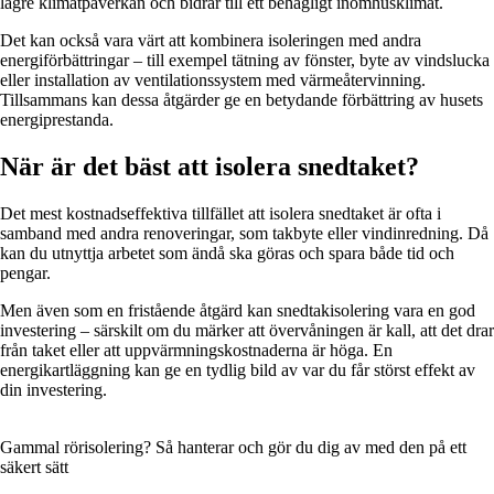
lägre klimatpåverkan och bidrar till ett behagligt inomhusklimat.
Det kan också vara värt att kombinera isoleringen med andra
energiförbättringar – till exempel tätning av fönster, byte av vindslucka
eller installation av ventilationssystem med värmeåtervinning.
Tillsammans kan dessa åtgärder ge en betydande förbättring av husets
energiprestanda.
När är det bäst att isolera snedtaket?
Det mest kostnadseffektiva tillfället att isolera snedtaket är ofta i
samband med andra renoveringar, som takbyte eller vindinredning. Då
kan du utnyttja arbetet som ändå ska göras och spara både tid och
pengar.
Men även som en fristående åtgärd kan snedtakisolering vara en god
investering – särskilt om du märker att övervåningen är kall, att det drar
från taket eller att uppvärmningskostnaderna är höga. En
energikartläggning kan ge en tydlig bild av var du får störst effekt av
din investering.
Gammal rörisolering? Så hanterar och gör du dig av med den på ett
säkert sätt