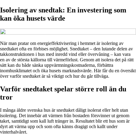
Isolering av snedtak: En investering som
kan öka husets värde
När man pratar om energieffektivisering i hemmet är isolering av
snedtaket ofta en förbises möjlighet. Snedtaket – den lutande delen av
takkonstruktionen i hus med inredd vind eller övervåning – kan vara
en av de största källorna till värmeförlust. Genom att isolera det på rätt
sätt kan du både sänka uppvärmningskostnaderna, förbättra
inomhusklimatet och öka husets marknadsvärde. Här får du en översikt
över varför snedtaket är så viktigt och hur du går tillväga.
Varför snedtaket spelar större roll än du
tror
I många äldre svenska hus är snedtaket dåligt isolerat eller helt utan
isolering. Det innebär att värmen från bostaden försvinner ut genom
taket, samtidigt som kall luft tränger in. Resultatet blir ett hus som är
dyrt att värma upp och som ofta känns dragigt och kallt under
vinterhalvåret.