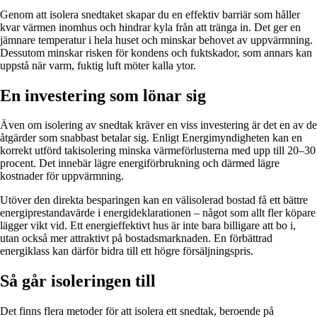
Genom att isolera snedtaket skapar du en effektiv barriär som håller
kvar värmen inomhus och hindrar kyla från att tränga in. Det ger en
jämnare temperatur i hela huset och minskar behovet av uppvärmning.
Dessutom minskar risken för kondens och fuktskador, som annars kan
uppstå när varm, fuktig luft möter kalla ytor.
En investering som lönar sig
Även om isolering av snedtak kräver en viss investering är det en av de
åtgärder som snabbast betalar sig. Enligt Energimyndigheten kan en
korrekt utförd takisolering minska värmeförlusterna med upp till 20–30
procent. Det innebär lägre energiförbrukning och därmed lägre
kostnader för uppvärmning.
Utöver den direkta besparingen kan en välisolerad bostad få ett bättre
energiprestandavärde i energideklarationen – något som allt fler köpare
lägger vikt vid. Ett energieffektivt hus är inte bara billigare att bo i,
utan också mer attraktivt på bostadsmarknaden. En förbättrad
energiklass kan därför bidra till ett högre försäljningspris.
Så går isoleringen till
Det finns flera metoder för att isolera ett snedtak, beroende på