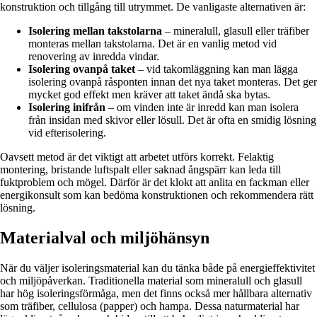
konstruktion och tillgång till utrymmet. De vanligaste alternativen är:
Isolering mellan takstolarna
– mineralull, glasull eller träfiber
monteras mellan takstolarna. Det är en vanlig metod vid
renovering av inredda vindar.
Isolering ovanpå taket
– vid takomläggning kan man lägga
isolering ovanpå råsponten innan det nya taket monteras. Det ger
mycket god effekt men kräver att taket ändå ska bytas.
Isolering inifrån
– om vinden inte är inredd kan man isolera
från insidan med skivor eller lösull. Det är ofta en smidig lösning
vid efterisolering.
Oavsett metod är det viktigt att arbetet utförs korrekt. Felaktig
montering, bristande luftspalt eller saknad ångspärr kan leda till
fuktproblem och mögel. Därför är det klokt att anlita en fackman eller
energikonsult som kan bedöma konstruktionen och rekommendera rätt
lösning.
Materialval och miljöhänsyn
När du väljer isoleringsmaterial kan du tänka både på energieffektivitet
och miljöpåverkan. Traditionella material som mineralull och glasull
har hög isoleringsförmåga, men det finns också mer hållbara alternativ
som träfiber, cellulosa (papper) och hampa. Dessa naturmaterial har