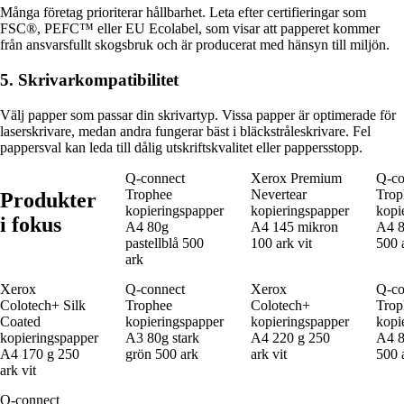
Många företag prioriterar hållbarhet. Leta efter certifieringar som
FSC®, PEFC™ eller EU Ecolabel, som visar att papperet kommer
från ansvarsfullt skogsbruk och är producerat med hänsyn till miljön.
5. Skrivarkompatibilitet
Välj papper som passar din skrivartyp. Vissa papper är optimerade för
laserskrivare, medan andra fungerar bäst i bläckstråleskrivare. Fel
pappersval kan leda till dålig utskriftskvalitet eller pappersstopp.
Q-connect
Xerox Premium
Q-co
Trophee
Nevertear
Trop
Produkter
kopieringspapper
kopieringspapper
kopi
i fokus
A4 80g
A4 145 mikron
A4 80
pastellblå 500
100 ark vit
500 
ark
Xerox
Q-connect
Xerox
Q-co
Colotech+ Silk
Trophee
Colotech+
Trop
Coated
kopieringspapper
kopieringspapper
kopi
kopieringspapper
A3 80g stark
A4 220 g 250
A4 8
A4 170 g 250
grön 500 ark
ark vit
500 
ark vit
Q-connect