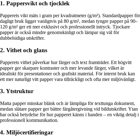
1. Pappersvikt och tjocklek
Papperets vikt mäts i gram per kvadratmeter (g/m²). Standardpapper för
dagligt bruk ligger vanligtvis på 80 g/m², medan tyngre papper på 90–
120 g/m² ger ett mer exklusivt och professionellt intryck. Tjockare
papper är också mindre genomskinligt och lämpar sig väl för
dubbelsidiga utskrifter.
2. Vithet och glans
Papperets vithet påverkar hur färger och text framträder. Ett högvitt
papper ger skarpare kontraster och mer levande färger, vilket är
idealiskt för presentationer och grafiskt material. För internt bruk kan
ett mer naturligt vitt papper vara tillräckligt och ofta mer miljövänligt.
3. Ytstruktur
Matta papper minskar blänk och är lämpliga för texttunga dokument,
medan slätare papper ger bättre färgåtergivning vid bildutskrifter. Ytan
har också betydelse för hur papperet känns i handen – en viktig detalj i
professionell kommunikation.
4. Miljöcertifieringar