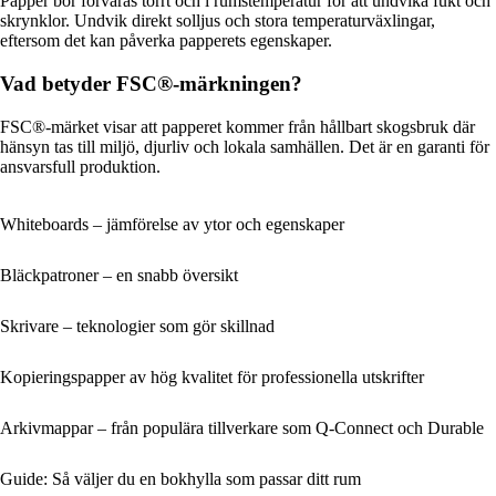
Papper bör förvaras torrt och i rumstemperatur för att undvika fukt och
skrynklor. Undvik direkt solljus och stora temperaturväxlingar,
eftersom det kan påverka papperets egenskaper.
Vad betyder FSC®-märkningen?
FSC®-märket visar att papperet kommer från hållbart skogsbruk där
hänsyn tas till miljö, djurliv och lokala samhällen. Det är en garanti för
ansvarsfull produktion.
Whiteboards – jämförelse av ytor och egenskaper
Bläckpatroner – en snabb översikt
Skrivare – teknologier som gör skillnad
Kopieringspapper av hög kvalitet för professionella utskrifter
Arkivmappar – från populära tillverkare som Q-Connect och Durable
Guide: Så väljer du en bokhylla som passar ditt rum