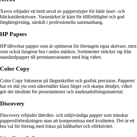
Xerox erbjuder ett brett urval av papperstyper för både laser- och
bläckstråleskrivare. Varumärket är känt för tillförlitlighet och god
färgåtergivning, särskilt i professionella sammanhang.
HP Papers
HP tillverkar papper som är optimerat för företagets egna skrivare, men
som också fungerar bra i andra märken. Sortimentet sträcker sig från
standardpapper till premiumvarianter med hög vithet.
Color Copy
Color Copy fokuserar på färgutskrifter och grafisk precision. Papperet
har en slät yta som säkerställer klara färger och skarpa detaljer, vilket
gör det idealiskt för presentationer och marknadsföringsmaterial.
Discovery
Discovery erbjuder lättvikts- och miljövänliga papper som minskar
pappersförbrukningen utan att kompromissa med kvaliteten. Det är ett
bra val för företag med fokus på hållbarhet och effektivitet.