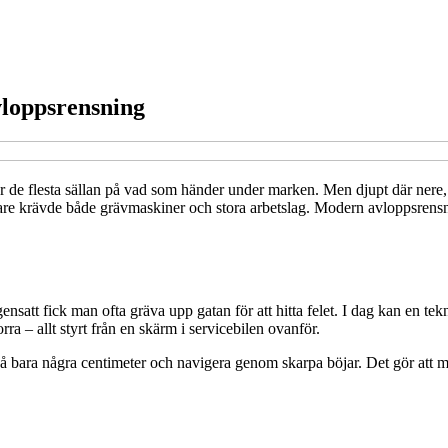
vloppsrensning
r de flesta sällan på vad som händer under marken. Men djupt där nere, 
digare krävde både grävmaskiner och stora arbetslag. Modern avloppsren
gensatt fick man ofta gräva upp gatan för att hitta felet. I dag kan en te
a – allt styrt från en skärm i servicebilen ovanför.
 bara några centimeter och navigera genom skarpa böjar. Det gör att man