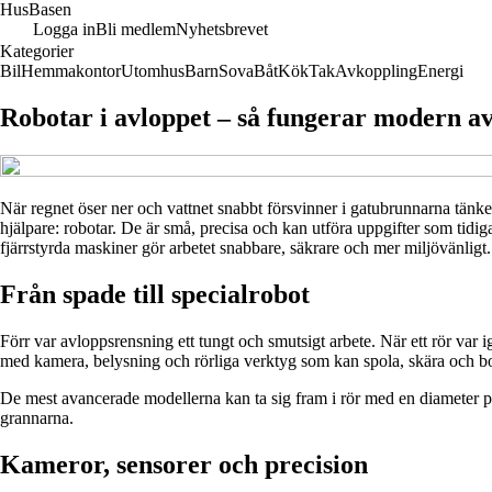
Hus
Basen
Logga in
Bli medlem
Nyhetsbrevet
Kategorier
Bil
Hemmakontor
Utomhus
Barn
Sova
Båt
Kök
Tak
Avkoppling
Energi
Robotar i avloppet – så fungerar modern a
När regnet öser ner och vattnet snabbt försvinner i gatubrunnarna tänke
hjälpare: robotar. De är små, precisa och kan utföra uppgifter som ti
fjärrstyrda maskiner gör arbetet snabbare, säkrare och mer miljövänligt.
Från spade till specialrobot
Förr var avloppsrensning ett tungt och smutsigt arbete. När ett rör var i
med kamera, belysning och rörliga verktyg som kan spola, skära och borr
De mest avancerade modellerna kan ta sig fram i rör med en diameter på
grannarna.
Kameror, sensorer och precision