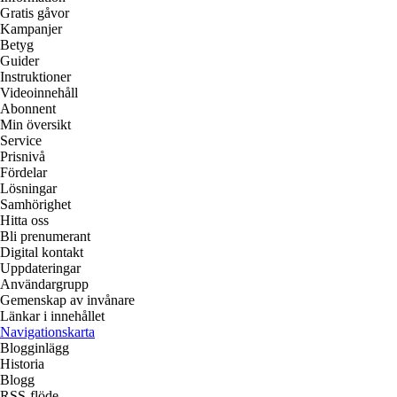
Gratis gåvor
Kampanjer
Betyg
Guider
Instruktioner
Videoinnehåll
Abonnent
Min översikt
Service
Prisnivå
Fördelar
Lösningar
Samhörighet
Hitta oss
Bli prenumerant
Digital kontakt
Uppdateringar
Användargrupp
Gemenskap av invånare
Länkar i innehållet
Navigationskarta
Blogginlägg
Historia
Blogg
RSS-flöde