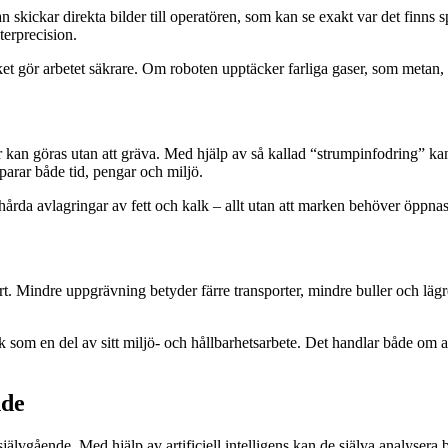
kickar direkta bilder till operatören, som kan se exakt var det finns s
terprecision.
ket gör arbetet säkrare. Om roboten upptäcker farliga gaser, som metan
 kan göras utan att gräva. Med hjälp av så kallad “strumpinfodring” kan
sparar både tid, pengar och miljö.
 hårda avlagringar av fett och kalk – allt utan att marken behöver öppnas
art. Mindre uppgrävning betyder färre transporter, mindre buller och lä
om en del av sitt miljö- och hållbarhetsarbete. Det handlar både om a
nde
lvgående. Med hjälp av artificiell intelligens kan de själva analysera b