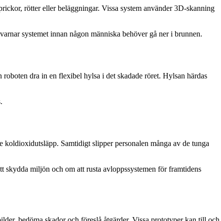
prickor, rötter eller beläggningar. Vissa system använder 3D-skanning
, varnar systemet innan någon människa behöver gå ner i brunnen.
 roboten dra in en flexibel hylsa i det skadade röret. Hylsan härdas
.
gre koldioxidutsläpp. Samtidigt slipper personalen många av de tunga
tt skydda miljön och om att rusta avloppssystemen för framtidens
ilder, bedöma skador och föreslå åtgärder. Vissa prototyper kan till och