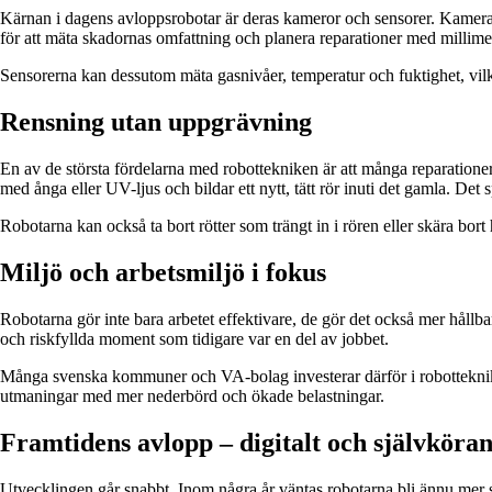
Kärnan i dagens avloppsrobotar är deras kameror och sensorer. Kameran s
för att mäta skadornas omfattning och planera reparationer med millime
Sensorerna kan dessutom mäta gasnivåer, temperatur och fuktighet, vil
Rensning utan uppgrävning
En av de största fördelarna med robottekniken är att många reparationer
med ånga eller UV-ljus och bildar ett nytt, tätt rör inuti det gamla. Det 
Robotarna kan också ta bort rötter som trängt in i rören eller skära bort
Miljö och arbetsmiljö i fokus
Robotarna gör inte bara arbetet effektivare, de gör det också mer hållb
och riskfyllda moment som tidigare var en del av jobbet.
Många svenska kommuner och VA-bolag investerar därför i robotteknik s
utmaningar med mer nederbörd och ökade belastningar.
Framtidens avlopp – digitalt och självköra
Utvecklingen går snabbt. Inom några år väntas robotarna bli ännu mer sjä