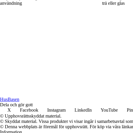
användning
trä eller glas
Hus
Basen
Dela och gör gott
X
Facebook
Instagram
LinkedIn
YouTube
Pin
© Upphovsrättsskyddat material.
© Skyddat material. Vissa produkter vi visar ingår i samarbetsavtal so
© Denna webbplats är föremål för upphovsrätt. För köp via våra länkar 
Information