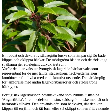
En robust och dekorativ städsegrön buske som lämpar sig för både
klippta och oklippta häckar. De mörkgröna bladen och de rödaktiga
stjälkarna ger ett elegant uttryck året runt.
Varför den har valts ut: Portugisisk lagerkörsbär har valts som
representant för de mer tåliga, städsegröna häckväxterna som
kombinerar tät tillväxt med ett dekorativt utseende. Den är lämplig
för jämförelse med andra lagerkörsbärssorter och städsegröna
häcktyper.
Portugisisk lagerkörsbär, botaniskt känd som Prunus lusitanica
'Angustifolia', är en medelstor till stor, städsegrön buske med tät och
harmonisk tillväxt. Den används ofta som häckväxt, där den kan
klippas till en jämn och tät form eller stå oklippt som en fritt växande