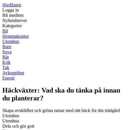
Hus
Basen
Logga in
Bli medlem
Nyhetsbrevet
Kategorier
Bil
Hemmakontor
Utomhus
Barn
Sova
Båt
Kök
Tak
Avkoppling
Energi
Häckväxter: Vad ska du tänka på innan
du planterar?
Skapa avskildhet och gröna ramar med rätt häck för din trädgård
Utomhus
Utomhus
Dela och gör gott