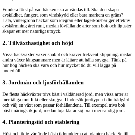
Fundera först på vad häcken ska användas till. Ska den skapa
avskildhet, fungera som vindskydd eller bara markera en gräns?
Täta, vintergröna häckar som idegran eller lagerkörsbär ger effektiv
avskärmning året runt, medan lövfällande arter som bok och liguster
skapar ett mer naturligt uttryck.
2. Tillväxthastighet och höjd
Vissa häckväxter växer snabbt och kräver frekvent klippning, medan
andra växer långsammare men är lättare att hålla snygga. Tänk på
hur hög häcken ska vara och hur mycket tid du vill lägga på
underhåll.
3. Jordmån och ljusförhållanden
De flesta häckväxter trivs bäst i väldänerad jord, men vissa arter är
mer tåliga mot fukt eller skugga. Undersök jordtypen i din trädgård
och välj en växt som passar förhållandena. Till exempel trivs bok
bäst i näringsrik jord, medan tuja klarar sig bra i mer sandig jord.
4. Planteringstid och etablering
Höst och tidig vår är de bästa tidpunkterna att plantera häck. Se till