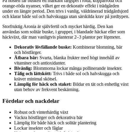
På hösten får busken ett markant färgspel i röda, kopparröda och
orange-röda nyanser, vilket ger en dekorativ effekt i trädgården
under en längre period. Den trivs i vanlig, väldränerad trädgårdsjord
och klarar både sol och halvskugga utan särskilda krav på jordtypen.
Storfruktig Aronia är självfertil och mycket härdig. Den kan
användas som solitär buske, i grupper, i blandade häckar eller som
häckväxt, där man vanligtvis planterar 2–3 plantor per löpmeter.
Dekorativ lövfällande buske:
Kombinerar blomning, bär
och höstfärger.
Ätbara bär:
Svarta, blanka frukter med högt innehåll av
vitaminer och antioxidanter.
Bivänlig:
Blommorna lockar många pollinerande insekter.
Tålig och lättskött:
Trivs i både sol och halvskugga och
kräver minimal skötsel.
Lämplig för häck och staket:
Bildar en tät och enhetlig växt
utan behov av frekvent beskärning.
Fördelar och nackdelar
Robust och vinterhärdig växt
Vackra höstfärger och dekorativa bär
Lämplig för både häck och solitär plantering
Lockar insekter och fåglar