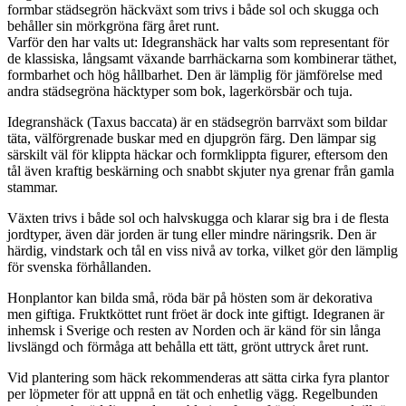
formbar städsegrön häckväxt som trivs i både sol och skugga och
behåller sin mörkgröna färg året runt.
Varför den har valts ut: Idegranshäck har valts som representant för
de klassiska, långsamt växande barrhäckarna som kombinerar täthet,
formbarhet och hög hållbarhet. Den är lämplig för jämförelse med
andra städsegröna häcktyper som bok, lagerkörsbär och tuja.
Idegranshäck (Taxus baccata) är en städsegrön barrväxt som bildar
täta, välförgrenade buskar med en djupgrön färg. Den lämpar sig
särskilt väl för klippta häckar och formklippta figurer, eftersom den
tål även kraftig beskärning och snabbt skjuter nya grenar från gamla
stammar.
Växten trivs i både sol och halvskugga och klarar sig bra i de flesta
jordtyper, även där jorden är tung eller mindre näringsrik. Den är
härdig, vindstark och tål en viss nivå av torka, vilket gör den lämplig
för svenska förhållanden.
Honplantor kan bilda små, röda bär på hösten som är dekorativa
men giftiga. Fruktköttet runt fröet är dock inte giftigt. Idegranen är
inhemsk i Sverige och resten av Norden och är känd för sin långa
livslängd och förmåga att behålla ett tätt, grönt uttryck året runt.
Vid plantering som häck rekommenderas att sätta cirka fyra plantor
per löpmeter för att uppnå en tät och enhetlig vägg. Regelbunden