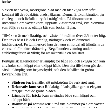
buske.
Växten har ovala, mörkgröna blad med en blank yta som står i
kontrast till de rödaktiga bladstjälkarna. Denna färgkombination ger
ett elegant och livfullt uttryck i trädgården. På försommaren
utvecklar äldre växter korta, upprätta klasar med små, vita blommor
som följs av svarta, oätliga bär som lockar fåglar.
Tillväxten är medelkraftig, och växten blir sällan över 2,5 meter hög.
Den trivs bäst i lä och i vanlig, näringsrik och väldränerad
trädgårdsjord. På tung lerjord kan det vara en fördel att tillsätta grus
eller sand för bättre dränering. Regelbunden vattning under
etableringsfasen är viktig för att säkerställa en bra start.
Portugisisk lagerkörsbär är lämplig för både sol och skugga och kan
användas som klippt eller oklippt häck. Den täta tillväxten gör den
särskilt lämplig som insynsskydd, och den behåller sitt gröna
lövverk hela året.
Städsegrön:
Behåller sitt mörkgröna lövverk året runt.
Dekorativ kontrast:
Rödaktiga bladstjälkar ger ett elegant
färgspel mot de gröna bladen.
Lämplig för häck:
Kan användas både som klippt och
oklippt häck.
Blommar på sommaren:
Små vita blommor på äldre växter.