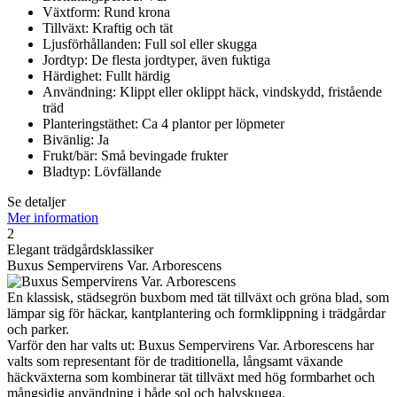
Växtform: Rund krona
Tillväxt: Kraftig och tät
Ljusförhållanden: Full sol eller skugga
Jordtyp: De flesta jordtyper, även fuktiga
Härdighet: Fullt härdig
Användning: Klippt eller oklippt häck, vindskydd, fristående
träd
Planteringstäthet: Ca 4 plantor per löpmeter
Bivänlig: Ja
Frukt/bär: Små bevingade frukter
Bladtyp: Lövfällande
Se detaljer
Mer information
2
Elegant trädgårdsklassiker
Buxus Sempervirens Var. Arborescens
En klassisk, städsegrön buxbom med tät tillväxt och gröna blad, som
lämpar sig för häckar, kantplantering och formklippning i trädgårdar
och parker.
Varför den har valts ut: Buxus Sempervirens Var. Arborescens har
valts som representant för de traditionella, långsamt växande
häckväxterna som kombinerar tät tillväxt med hög formbarhet och
mångsidig användning i både sol och halvskugga.