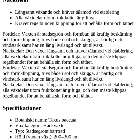
Långsamt växande och kräver tålamod vid etablering
Alla växtdelar utom fruktköttet är giftiga
Kräver regelbunden klippning för att behålla form och täthet
Fördelar: Växten är städsegrön och formbar, tål kraftig beskärning
och formklippning, trivs både i sol och skugga, är härdig och
vindstark samt har en lång livslängd och tät tillväxt.
Nackdelar: Den växer långsamt och kräver tålamod vid etablering,
alla växtdelar utom fruktköttet är giftiga, och den måste klippas
regelbundet för att behålla sin form och täthet.
Fördelar: Växten är städsegrön och formbar, tål kraftig beskärning
och formklippning, trivs både i sol och skugga, är härdig och
vindstark samt har en lång livslängd och tät tillväxt.
Nackdelar: Den växer långsamt och kräver tålamod vid etablering,
alla växtdelar utom fruktköttet är giftiga, och den måste klippas
regelbundet för att behålla sin form och täthet.
Specifikationer
Botaniskt namn: Taxus baccata
Växtkategori: Häckväxter
Typ: Städsegrönt barrträd
Höjd (vuxen växt): 200–300 cm