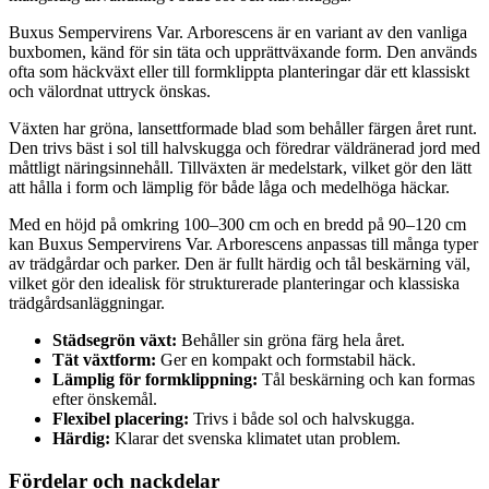
Buxus Sempervirens Var. Arborescens är en variant av den vanliga
buxbomen, känd för sin täta och upprättväxande form. Den används
ofta som häckväxt eller till formklippta planteringar där ett klassiskt
och välordnat uttryck önskas.
Växten har gröna, lansettformade blad som behåller färgen året runt.
Den trivs bäst i sol till halvskugga och föredrar väldränerad jord med
måttligt näringsinnehåll. Tillväxten är medelstark, vilket gör den lätt
att hålla i form och lämplig för både låga och medelhöga häckar.
Med en höjd på omkring 100–300 cm och en bredd på 90–120 cm
kan Buxus Sempervirens Var. Arborescens anpassas till många typer
av trädgårdar och parker. Den är fullt härdig och tål beskärning väl,
vilket gör den idealisk för strukturerade planteringar och klassiska
trädgårdsanläggningar.
Städsegrön växt:
Behåller sin gröna färg hela året.
Tät växtform:
Ger en kompakt och formstabil häck.
Lämplig för formklippning:
Tål beskärning och kan formas
efter önskemål.
Flexibel placering:
Trivs i både sol och halvskugga.
Härdig:
Klarar det svenska klimatet utan problem.
Fördelar och nackdelar