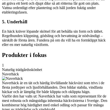
att gräva ett brett och djupt dike så att rötterna får gott om plats.
Vattna ordentligt efter plantering och håll jorden fuktig under
etableringsfasen.
5. Underhåll
En häck kräver löpande skötsel för att behålla sin form och täthet.
Regelbunden klippning, gödsling och bevattning är nödvändigt –
särskilt de första åren. Fundera på om du vill ha en formklippt häck
eller en mer naturlig växtform.
Produkter i fokus
1
Naturlig trädgårdsskönhet
Naverhäck
Naverhäck är en tät och härdig lövfällande häckväxt som trivs i de
flesta jordtyper och ljusförhållanden. Den bildar stabila, vindfasta
häckar och är lämplig för både klippta och oklippta hägn.
Varför den har valts ut: Naverhäck har valts som representant för de
mest robusta och mångsidiga inhemska häckväxterna i Sverige. Den
kombinerar hög härdighet med enkel odling och passar för många
typer av trädgårdar och vindskydd.