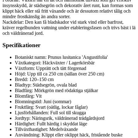
insynsskydd, är städsegrön och dekorativ året runt, kan formas som
klippt häck eller stå fritt växande och är dessutom relativt tålig och
mindre frostkänslig än andra sorter.
Nackdelar: Den kan få bladskador vid stark vind eller barfrost,
kräver regelbunden vattning under etableringsfasen och trivs bäst i lä
och väldränerad jord.
Specifikationer
Botaniskt namn: Prunus lusitanica 'Angustifolia'
Växtkategori: Häckväxter / Lagerkörsbär
Växtform: Upprätt och tätt förgrenad
Höjd: Upp till ca 250 cm (sällan över 250 cm)
Bredd: 120–150 cm
Bladtyp: Städsegrön, ovala blad
Bladfärg: Mörkgrön med rödaktiga stjälkar
Blomfärg: Vit
Blomningstid: Juni (sommar)
Fruktfärg: Svart (oätlig, lockar fåglar)
Ljusförhållanden: Full sol till skugga
Jordtyp: Näringsrik, väldränerad trädgårdsjord
Härdighet: Fullt härdig i skyddat läge
Tillväxthastighet: Medelväxande
Användning: Klippt eller oklippt häck, fristående buske