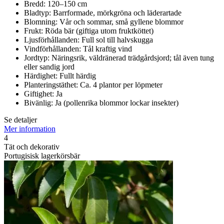
Bredd: 120–150 cm
Bladtyp: Barrformade, mörkgröna och läderartade
Blomning: Vår och sommar, små gyllene blommor
Frukt: Röda bär (giftiga utom fruktköttet)
Ljusförhållanden: Full sol till halvskugga
Vindförhållanden: Tål kraftig vind
Jordtyp: Näringsrik, väldränerad trädgårdsjord; tål även tung
eller sandig jord
Härdighet: Fullt härdig
Planteringstäthet: Ca. 4 plantor per löpmeter
Giftighet: Ja
Bivänlig: Ja (pollenrika blommor lockar insekter)
Se detaljer
Mer information
4
Tät och dekorativ
Portugisisk lagerkörsbär