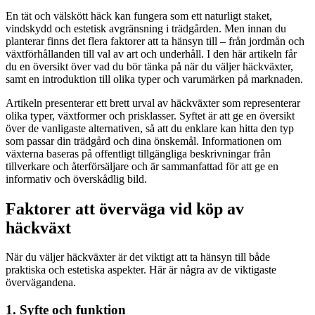
En tät och välskött häck kan fungera som ett naturligt staket,
vindskydd och estetisk avgränsning i trädgården. Men innan du
planterar finns det flera faktorer att ta hänsyn till – från jordmån och
växtförhållanden till val av art och underhåll. I den här artikeln får
du en översikt över vad du bör tänka på när du väljer häckväxter,
samt en introduktion till olika typer och varumärken på marknaden.
Artikeln presenterar ett brett urval av häckväxter som representerar
olika typer, växtformer och prisklasser. Syftet är att ge en översikt
över de vanligaste alternativen, så att du enklare kan hitta den typ
som passar din trädgård och dina önskemål. Informationen om
växterna baseras på offentligt tillgängliga beskrivningar från
tillverkare och återförsäljare och är sammanfattad för att ge en
informativ och överskådlig bild.
Faktorer att överväga vid köp av
häckväxt
När du väljer häckväxter är det viktigt att ta hänsyn till både
praktiska och estetiska aspekter. Här är några av de viktigaste
övervägandena.
1. Syfte och funktion