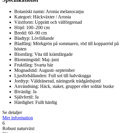
Botaniskt namn: Aronia melanocarpa
Kategori: Häckväxter / Aronia
Växtform: Upprätt och välförgrenad
Höjd: 100–200 cm
Bredd: 60–90 cm
Bladtyp: Lövfällande
Bladfärg: Mörkgrön på sommaren, röd till kopparröd på
hösten
Blomfärg: Vita till krämfärgade
Blomningstid: Maj–juni
Fruktfärg: Svarta bär
Mognadstid: Augusti–september
Ljusförhållanden: Full sol till halvskugga
Jordtyp: Väldränerad, näringsrik trädgårdsjord
Användning: Häck, staket, grupper eller solitär buske
Bivänlig: Ja
Självfertil: Ja
Härdighet: Fullt härdig
Se detaljer
Mer information
6
Robust naturväxt