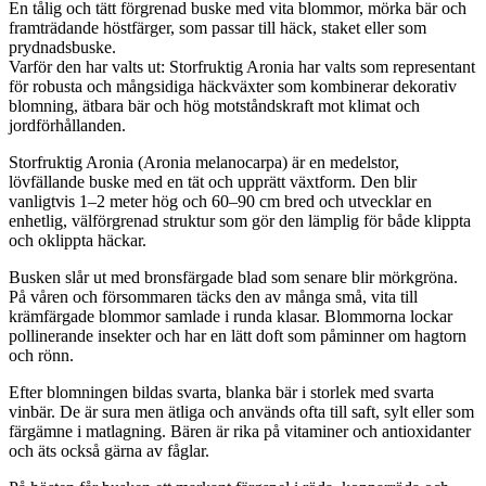
En tålig och tätt förgrenad buske med vita blommor, mörka bär och
framträdande höstfärger, som passar till häck, staket eller som
prydnadsbuske.
Varför den har valts ut: Storfruktig Aronia har valts som representant
för robusta och mångsidiga häckväxter som kombinerar dekorativ
blomning, ätbara bär och hög motståndskraft mot klimat och
jordförhållanden.
Storfruktig Aronia (Aronia melanocarpa) är en medelstor,
lövfällande buske med en tät och upprätt växtform. Den blir
vanligtvis 1–2 meter hög och 60–90 cm bred och utvecklar en
enhetlig, välförgrenad struktur som gör den lämplig för både klippta
och oklippta häckar.
Busken slår ut med bronsfärgade blad som senare blir mörkgröna.
På våren och försommaren täcks den av många små, vita till
krämfärgade blommor samlade i runda klasar. Blommorna lockar
pollinerande insekter och har en lätt doft som påminner om hagtorn
och rönn.
Efter blomningen bildas svarta, blanka bär i storlek med svarta
vinbär. De är sura men ätliga och används ofta till saft, sylt eller som
färgämne i matlagning. Bären är rika på vitaminer och antioxidanter
och äts också gärna av fåglar.