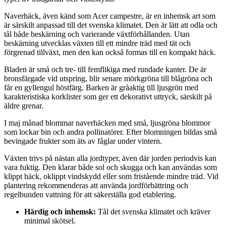
Naverhäck, även känd som Acer campestre, är en inhemsk art som
är särskilt anpassad till det svenska klimatet. Den är lätt att odla och
tål både beskärning och varierande växtförhållanden. Utan
beskärning utvecklas växten till ett mindre träd med tät och
förgrenad tillväxt, men den kan också formas till en kompakt häck.
Bladen är små och tre- till femflikiga med rundade kanter. De är
bronsfärgade vid utspring, blir senare mörkgröna till blågröna och
får en gyllengul höstfärg. Barken är gråaktig till ljusgrön med
karakteristiska korklister som ger ett dekorativt uttryck, särskilt på
äldre grenar.
I maj månad blommar naverhäcken med små, ljusgröna blommor
som lockar bin och andra pollinatörer. Efter blomningen bildas små
bevingade frukter som äts av fåglar under vintern.
Växten trivs på nästan alla jordtyper, även där jorden periodvis kan
vara fuktig. Den klarar både sol och skugga och kan användas som
klippt häck, oklippt vindskydd eller som fristående mindre träd. Vid
plantering rekommenderas att använda jordförbättring och
regelbunden vattning för att säkerställa god etablering.
Härdig och inhemsk:
Tål det svenska klimatet och kräver
minimal skötsel.