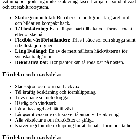
vattning och gödsling under etableringsfasen främjar en sund tillväxt
och ett stabilt rotsystem.
Städsegrön och tät:
Behåller sin mörkgröna färg året runt
och bildar en kompakt häck.
Tål beskärning:
Kan klippas hårt tillbaka och formas exakt
efter önskemål.
Flexibla växtförhållanden:
Trivs i både sol och skugga samt
i de flesta jordtyper.
Lång livslängd:
En av de mest hållbara häckväxterna för
svenska trädgårdar.
Dekorativa bär:
Honplantor kan få röda bär på hösten.
Fördelar och nackdelar
Städsegrön och formbar häckväxt
Tål kraftig beskärning och formklippning
Trivs i både sol och skugga
Härdig och vindstark
Lång livslängd och tät tillväxt
Långsamt växande och kräver tålamod vid etablering
Alla växtdelar utom fruktköttet är giftiga
Kräver regelbunden klippning för att behålla form och täthet
Fördelar och nackdelar