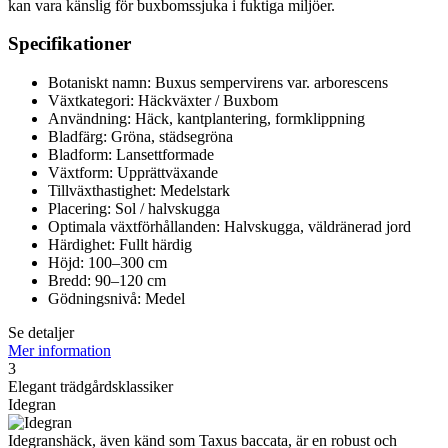
kan vara känslig för buxbomssjuka i fuktiga miljöer.
Specifikationer
Botaniskt namn: Buxus sempervirens var. arborescens
Växtkategori: Häckväxter / Buxbom
Användning: Häck, kantplantering, formklippning
Bladfärg: Gröna, städsegröna
Bladform: Lansettformade
Växtform: Upprättväxande
Tillväxthastighet: Medelstark
Placering: Sol / halvskugga
Optimala växtförhållanden: Halvskugga, väldränerad jord
Härdighet: Fullt härdig
Höjd: 100–300 cm
Bredd: 90–120 cm
Gödningsnivå: Medel
Se detaljer
Mer information
3
Elegant trädgårdsklassiker
Idegran
Idegranshäck, även känd som Taxus baccata, är en robust och