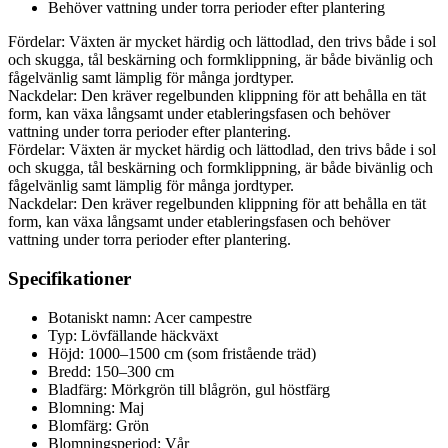
Behöver vattning under torra perioder efter plantering
Fördelar: Växten är mycket härdig och lättodlad, den trivs både i sol
och skugga, tål beskärning och formklippning, är både bivänlig och
fågelvänlig samt lämplig för många jordtyper.
Nackdelar: Den kräver regelbunden klippning för att behålla en tät
form, kan växa långsamt under etableringsfasen och behöver
vattning under torra perioder efter plantering.
Fördelar: Växten är mycket härdig och lättodlad, den trivs både i sol
och skugga, tål beskärning och formklippning, är både bivänlig och
fågelvänlig samt lämplig för många jordtyper.
Nackdelar: Den kräver regelbunden klippning för att behålla en tät
form, kan växa långsamt under etableringsfasen och behöver
vattning under torra perioder efter plantering.
Specifikationer
Botaniskt namn: Acer campestre
Typ: Lövfällande häckväxt
Höjd: 1000–1500 cm (som fristående träd)
Bredd: 150–300 cm
Bladfärg: Mörkgrön till blågrön, gul höstfärg
Blomning: Maj
Blomfärg: Grön
Blomningsperiod: Vår