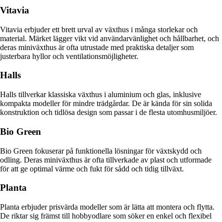
Vitavia
Vitavia erbjuder ett brett urval av växthus i många storlekar och
material. Märket lägger vikt vid användarvänlighet och hållbarhet, och
deras miniväxthus är ofta utrustade med praktiska detaljer som
justerbara hyllor och ventilationsmöjligheter.
Halls
Halls tillverkar klassiska växthus i aluminium och glas, inklusive
kompakta modeller för mindre trädgårdar. De är kända för sin solida
konstruktion och tidlösa design som passar i de flesta utomhusmiljöer.
Bio Green
Bio Green fokuserar på funktionella lösningar för växtskydd och
odling. Deras miniväxthus är ofta tillverkade av plast och utformade
för att ge optimal värme och fukt för sådd och tidig tillväxt.
Planta
Planta erbjuder prisvärda modeller som är lätta att montera och flytta.
De riktar sig främst till hobbyodlare som söker en enkel och flexibel