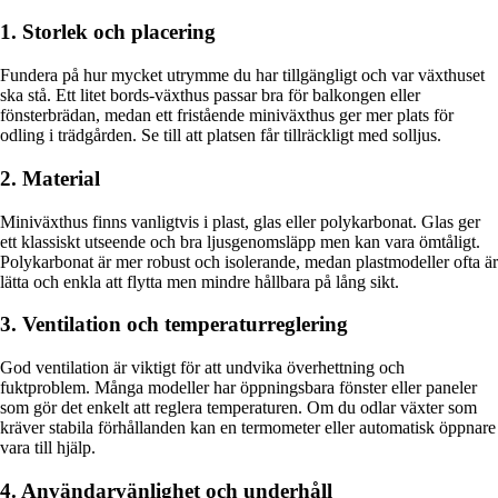
1. Storlek och placering
Fundera på hur mycket utrymme du har tillgängligt och var växthuset
ska stå. Ett litet bords-växthus passar bra för balkongen eller
fönsterbrädan, medan ett fristående miniväxthus ger mer plats för
odling i trädgården. Se till att platsen får tillräckligt med solljus.
2. Material
Miniväxthus finns vanligtvis i plast, glas eller polykarbonat. Glas ger
ett klassiskt utseende och bra ljusgenomsläpp men kan vara ömtåligt.
Polykarbonat är mer robust och isolerande, medan plastmodeller ofta är
lätta och enkla att flytta men mindre hållbara på lång sikt.
3. Ventilation och temperaturreglering
God ventilation är viktigt för att undvika överhettning och
fuktproblem. Många modeller har öppningsbara fönster eller paneler
som gör det enkelt att reglera temperaturen. Om du odlar växter som
kräver stabila förhållanden kan en termometer eller automatisk öppnare
vara till hjälp.
4. Användarvänlighet och underhåll