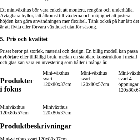
Ett miniväxthus bör vara enkelt att montera, rengöra och underhålla.
Avtagbara hyllor, lätt åtkomst till växterna och möjlighet att justera
höjden kan göra användningen mer flexibel. Tänk också på hur lätt det
är att flytta eller förvara växthuset utanför säsong.
5. Pris och kvalitet
Priset beror på storlek, material och design. En billig modell kan passa
nybörjare eller tillfälligt bruk, medan en stabilare konstruktion i metall
och glas kan vara en investering som håller i många år.
Mini-växthus
Mini-växthus
Mini-växt
svart
svart
svart 4
Produkter
120x80x37cm
120x80x57cm
öppningar
i fokus
120x80x6
Miniväxthus
Miniväxthus
120x80x57cm
120x80x37cm
Produktbeskrivningar
Mini-växthus svart 120x80x37cm