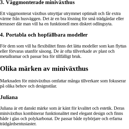
3. Väggmonterade miniväxthus
Ett väggmonterat växthus utnyttjar utrymmet optimalt och får extra
värme från husväggen. Det är en bra lösning för små trädgårdar eller
terrasser där man vill ha en funktionell men diskret odlingsyta.
4. Portabla och hopfällbara modeller
För dem som vill ha flexibilitet finns det lätta modeller som kan flyttas
eller förvaras utanför säsong. De är ofta tillverkade av plast och
metallramar och passar bra för tillfälligt bruk.
Olika märken av miniväxthus
Marknaden för miniväxthus omfattar många tillverkare som fokuserar
på olika behov och designstilar.
Juliana
Juliana är ett danskt märke som är känt för kvalitet och estetik. Deras
miniväxthus kombinerar funktionalitet med elegant design och finns
både i glas och polykarbonat. De passar både nybörjare och erfarna
trädgårdsentusiaster.